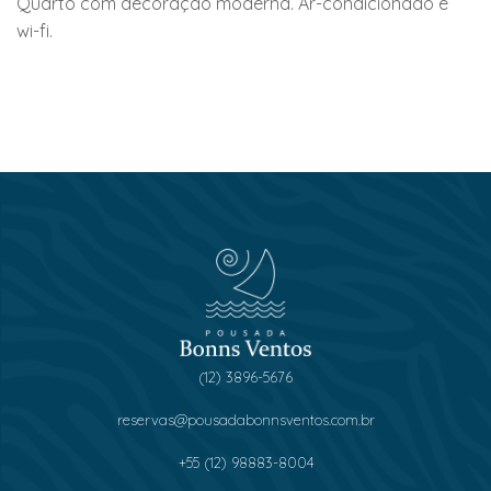
Quarto com decoração moderna. Ar-condicionado e
wi-fi.
(12) 3896-5676
reservas@pousadabonnsventos.com.br
+55 (12) 98883-8004