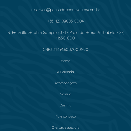
reservas@pousadabonnsventos.com.br
+55 (12) 98883-8004
R. Benedito Serafim Sampaio, 371 - Praia do Perequê, Ilhabela - SP,
11630-000
CNPJ: 31.694.600/0001-20
Home
A Pousada
Acomodações
Galeria
Destino
Fale conosco
Ofertas especiais